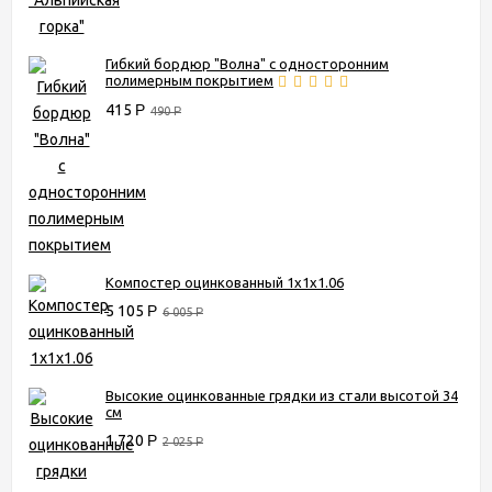
Гибкий бордюр "Волна" с односторонним
полимерным покрытием
415
Р
490
Р
Компостер оцинкованный 1х1х1.06
5 105
Р
6 005
Р
Высокие оцинкованные грядки из стали высотой 34
см
1 720
Р
2 025
Р