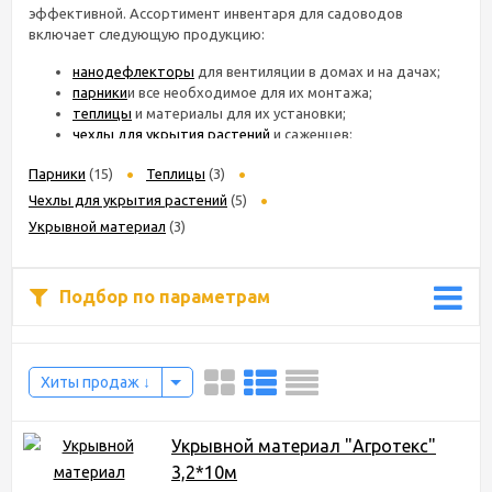
эффективной. Ассортимент инвентаря для садоводов
включает следующую продукцию:
нанодефлекторы
для вентиляции в домах и на дачах;
парники
и все необходимое для их монтажа;
теплицы
и материалы для их установки;
чехлы для укрытия растений
и саженцев;
укрывной материал
.
Парники
(15)
Теплицы
(3)
Чехлы для укрытия растений
(5)
Укрывной материал
(3)
Товары для сада и огорода в
Челябинске
Подбор по параметрам
Купить товары для дачи, сада и орогода можно в нашем
интернет-магазине Сибирские грядки. Вы можете оформить
заказ и доставку товаров на сайте или связаться с
менеджером по телефону 8 (800) 234-1599.
Хиты продаж
Укрывной материал "Агротекс"
3,2*10м