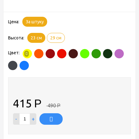
Цена:
За штуку
Высота:
23 см
29 см
Цвет:
415
Р
490
Р
-
+