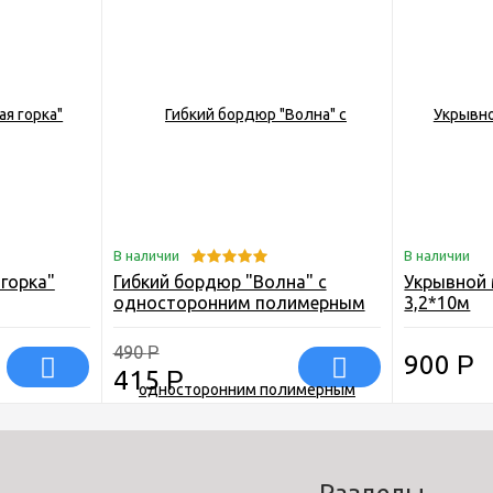
В наличии
В наличии
горка"
Гибкий бордюр "Волна" с
Укрывной 
односторонним полимерным
3,2*10м
покрытием
490
Р
900
Р
415
Р
Разделы