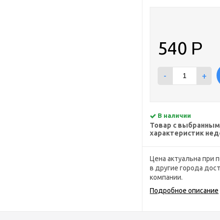
540
Р
-
+
В наличии
Товар с выбранным
характеристик нед
Цена актуальна при п
в другие города дос
компании.
Подробное описание