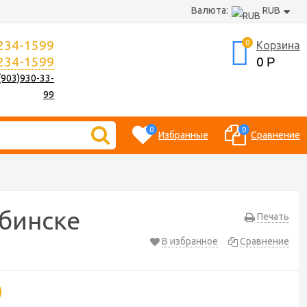
Валюта:
RUB
 234-1599
0
Корзина
 234-1599
0
Р
(903)930-33-
99
0
0
Избранные
Сравнение
ябинске
Печать
В избранное
Сравнение