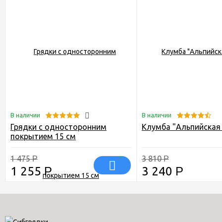
В наличии
В наличии
Грядки с односторонним
Клумба "Альпийская 
покрытием 15 см
1 475
3 810
Р
Р
1 255
Р
3 240
Р